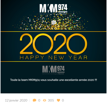
ACCUEIL
LE KRAV MAGA
NOS COURS
LE CLUB
INSCRIPTION
PROGRAMME
TECHNIQUE FEKM
CONTACTEZ-NOUS
MÉCÉNAT
12 janvier 2020
0
305
0