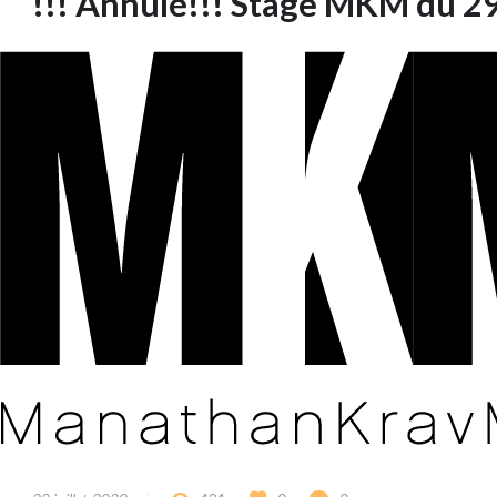
!!! Annulé!!! Stage MKM du 