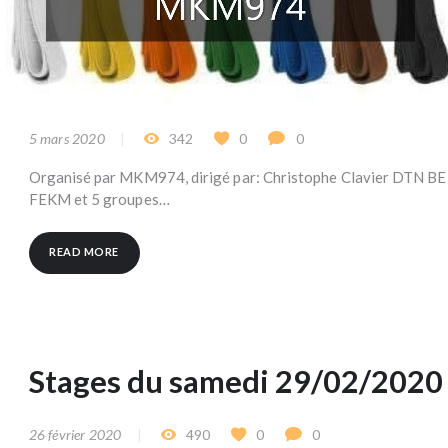
5 mars 2020
342
0
0
Organisé par MKM974, dirigé par: Christophe Clavier DTN BELG
FEKM et 5 groupes…
READ MORE
Stages du samedi 29/02/2020
26 février 2020
490
0
0