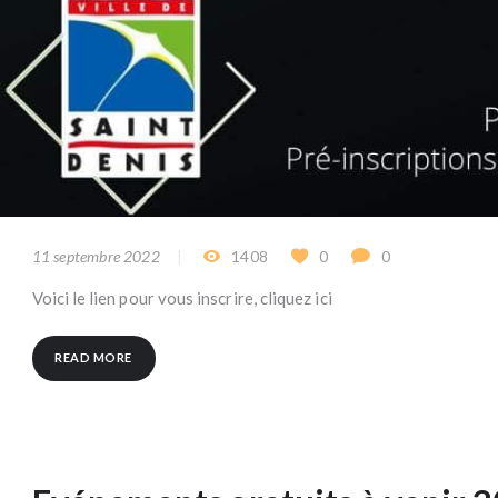
11 septembre 2022
1408
0
0
Voici le lien pour vous inscrire, cliquez ici
READ MORE